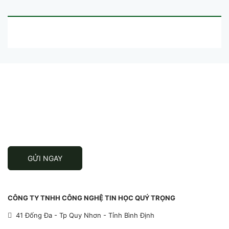
SẢN PHẨM TƯƠNG TỰ
ĐĂNG KÝ ĐỂ NHẬN TIN
Đăng ký để nhận thông tin khuyến mãi
mới nhất từ chúng tôi
GỬI NGAY
CÔNG TY TNHH CÔNG NGHỆ TIN HỌC QUÝ TRỌNG
41 Đống Đa - Tp Quy Nhơn - Tỉnh Bình Định