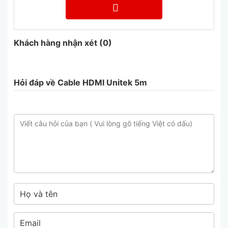
và âm thanh truyền đi không bị nhiễu sóng
trong mọi môi trường mà vẫn đảm bảo được
độ nét 3D và âm thanh 7.1
Khách hàng nhận xét
(0)
– Tốc độ đường truyền lên tới 10.2Gbps
(340MHZ) giúp tín hiệu truyền đi nhanh hơn
Hỏi đáp về Cable HDMI Unitek 5m