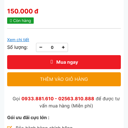
150.000 đ
Còn hàng
Xem chi tiết
–
+
Số lượng:
Mua ngay
THÊM VÀO GIỎ HÀNG
Gọi
0933.881.610 - 02563.810.888
để được tư
vấn mua hàng (Miễn phí)
Gói ưu đãi cực lớn :
Bảo hành hàng chính hãng