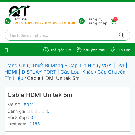
Hotline
Đăng ký
0
0933.881.610 - 02563.810.888
Đăng nhập
Trả góp 0%
Khuyến mãi
Tin tức
Trang Chủ
Thiết Bị Mạng - Cáp Tín Hiệu
VGA | DVI |
/
/
HDMI | DISPLAY PORT | Các Loại Khác
Cáp Chuyển
/
Tín Hiệu
Cable HDMI Unitek 5m
/
Cable HDMI Unitek 5m
Mã SP :
5921
Đánh giá :
0
Hỏi & đáp :
0
Lượt xem :
1.185