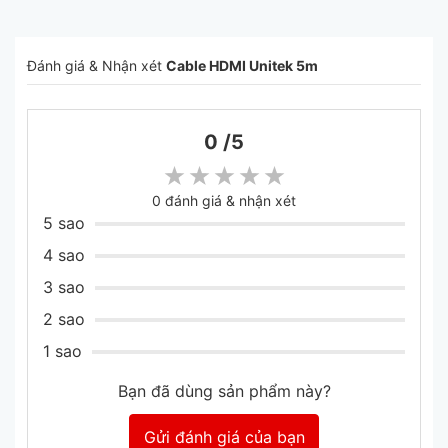
– Hỗ trợ Blu-ray DVD và 3D Blu-ray-công
nghệ mới nhất giúp người dùng nhìn được hình
Đánh giá & Nhận xét
Cable HDMI Unitek 5m
ảnh sắc nét,sống động đến từng ngọn tóc,
chân lông…như thật khác hẳn với chuẩn dây
HDMI khác chỉ hỗ trợ Side by Side hay Over
0 /5
by Under
0
đánh giá & nhận xét
– Hỗ trợ tính năng
5 sao
– High speed with Ethernet: Giúp người dùng
4 sao
tận dụng tối đa các thiết bị trên nền Ethenet
3 sao
– Vỏ ngoài mềm, bên trong có lớp nhôm
2 sao
chống nhiễu cực tốt giúp đường truyền ổn
1 sao
định trong mọi môi trường và dễ dàng thi
công, lắp đặt
Bạn đã dùng sản phẩm này?
– Thiết kế Lõi đồng nguyên chất giúp hình ảnh
Gửi đánh giá của bạn