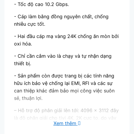
- Tốc độ cao 10.2 Gbps.
- Cáp làm bằng đồng nguyên chất, chống
nhiễu cực tốt.
- Hai đầu cáp mạ vàng 24K chống ăn mòn bởi
oxi hóa.
- Chỉ cần cắm vào là chạy và tự nhận dạng
thiết bị.
- Sản phẩm còn được trang bị các tính năng
hữu ích bảo vệ chống lại EMI, RFI và các sự
can thiệp khác đảm bảo mọi công việc suôn
sẻ, thuận lợi.
– Hỗ trợ độ phân giải lên tới: 4096 × 3112 đây
là độ phân giải cho tivi 4K, 2K cực to, do vậy
Xem thêm
hình ảnh vẫn đảm bảo siêu nét, siêu mịn dù sử
dụng tivi cỡ lớn