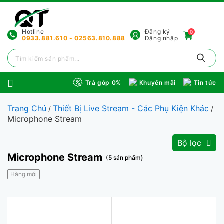
Hotline
Đăng ký
0
0933.881.610 - 02563.810.888
Đăng nhập
Trả góp 0%
Khuyến mãi
Tin tức
Trang Chủ
Thiết Bị Live Stream - Các Phụ Kiện Khác
/
/
Microphone Stream
Bộ lọc
Microphone Stream
(5 sản phẩm)
Hàng mới