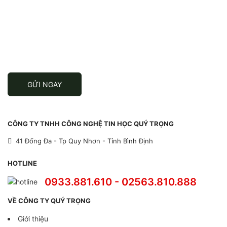
ĐĂNG KÝ ĐỂ NHẬN TIN
Đăng ký để nhận thông tin khuyến mãi
mới nhất từ chúng tôi
GỬI NGAY
CÔNG TY TNHH CÔNG NGHỆ TIN HỌC QUÝ TRỌNG
41 Đống Đa - Tp Quy Nhơn - Tỉnh Bình Định
HOTLINE
0933.881.610 - 02563.810.888
VỀ CÔNG TY QUÝ TRỌNG
Giới thiệu