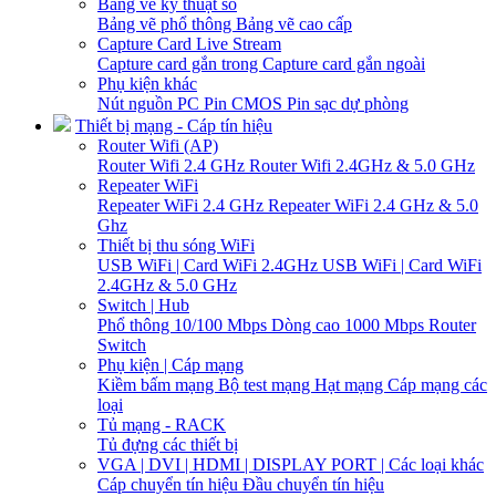
Bảng vẽ kỹ thuật số
Bảng vẽ phổ thông
Bảng vẽ cao cấp
Capture Card Live Stream
Capture card gắn trong
Capture card gắn ngoài
Phụ kiện khác
Nút nguồn PC
Pin CMOS
Pin sạc dự phòng
Thiết bị mạng - Cáp tín hiệu
Router Wifi (AP)
Router Wifi 2.4 GHz
Router Wifi 2.4GHz & 5.0 GHz
Repeater WiFi
Repeater WiFi 2.4 GHz
Repeater WiFi 2.4 GHz & 5.0
Ghz
Thiết bị thu sóng WiFi
USB WiFi | Card WiFi 2.4GHz
USB WiFi | Card WiFi
2.4GHz & 5.0 GHz
Switch | Hub
Phổ thông 10/100 Mbps
Dòng cao 1000 Mbps
Router
Switch
Phụ kiện | Cáp mạng
Kiềm bấm mạng
Bộ test mạng
Hạt mạng
Cáp mạng các
loại
Tủ mạng - RACK
Tủ đựng các thiết bị
VGA | DVI | HDMI | DISPLAY PORT | Các loại khác
Cáp chuyển tín hiệu
Đầu chuyển tín hiệu