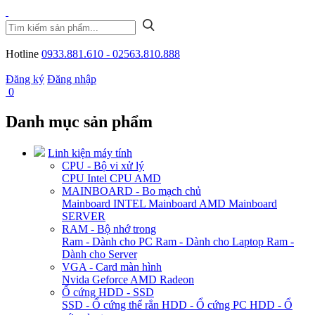
Hotline
0933.881.610 - 02563.810.888
Đăng ký
Đăng nhập
0
Danh mục sản phẩm
Linh kiện máy tính
CPU - Bộ vi xử lý
CPU Intel
CPU AMD
MAINBOARD - Bo mạch chủ
Mainboard INTEL
Mainboard AMD
Mainboard
SERVER
RAM - Bộ nhớ trong
Ram - Dành cho PC
Ram - Dành cho Laptop
Ram -
Dành cho Server
VGA - Card màn hình
Nvida Geforce
AMD Radeon
Ổ cứng HDD - SSD
SSD - Ổ cứng thể rắn
HDD - Ổ cứng PC
HDD - Ổ