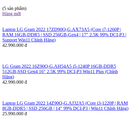
(5 sản phẩm)
Hàng mới
Laptop LG Gram 2022 17ZD90Q-G.AX73A5 (Core i7-1260P |
RAM 16GB-DDR5 | SSD 256GB-Gen4 | 17" 2.5K 99% DCI-P3 |
Support Win11 Chính Hãng)
42.990.000 đ
LG Gram 2022 16Z90Q-G.AH54A5 i5-1240P 16GB-DDR5
512GB-SSD Gen4 16" 2.5K 99% DCI-P3 Win11 Plus (Chính
Hãng)
42.990.000 đ
Laptop LG Gram 2022 14Z90Q-G.AJ32A5 (Core i3-1220P | RAM
8GB-DDR5 | SSD 256GB | 14" 99% DCI-P3 | Win11 Chính Hãng)
25.990.000 đ