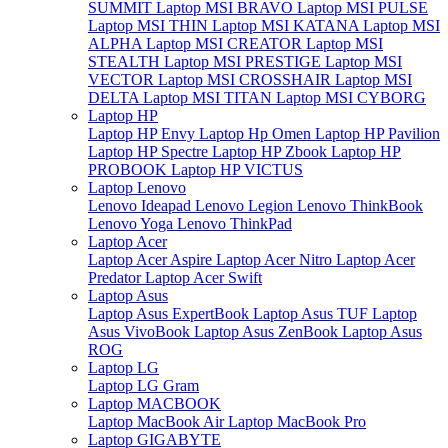
SUMMIT
Laptop MSI BRAVO
Laptop MSI PULSE
Laptop MSI THIN
Laptop MSI KATANA
Laptop MSI
ALPHA
Laptop MSI CREATOR
Laptop MSI
STEALTH
Laptop MSI PRESTIGE
Laptop MSI
VECTOR
Laptop MSI CROSSHAIR
Laptop MSI
DELTA
Laptop MSI TITAN
Laptop MSI CYBORG
Laptop HP
Laptop HP Envy
Laptop Hp Omen
Laptop HP Pavilion
Laptop HP Spectre
Laptop HP Zbook
Laptop HP
PROBOOK
Laptop HP VICTUS
Laptop Lenovo
Lenovo Ideapad
Lenovo Legion
Lenovo ThinkBook
Lenovo Yoga
Lenovo ThinkPad
Laptop Acer
Laptop Acer Aspire
Laptop Acer Nitro
Laptop Acer
Predator
Laptop Acer Swift
Laptop Asus
Laptop Asus ExpertBook
Laptop Asus TUF
Laptop
Asus VivoBook
Laptop Asus ZenBook
Laptop Asus
ROG
Laptop LG
Laptop LG Gram
Laptop MACBOOK
Laptop MacBook Air
Laptop MacBook Pro
Laptop GIGABYTE