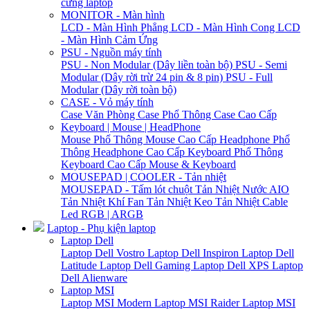
cứng laptop
MONITOR - Màn hình
LCD - Màn Hình Phẳng
LCD - Màn Hình Cong
LCD
- Màn Hình Cảm Ứng
PSU - Nguồn máy tính
PSU - Non Modular (Dây liền toàn bộ)
PSU - Semi
Modular (Dây rời trừ 24 pin & 8 pin)
PSU - Full
Modular (Dây rời toàn bộ)
CASE - Vỏ máy tính
Case Văn Phòng
Case Phổ Thông
Case Cao Cấp
Keyboard | Mouse | HeadPhone
Mouse Phổ Thông
Mouse Cao Cấp
Headphone Phổ
Thông
Headphone Cao Cấp
Keyboard Phổ Thông
Keyboard Cao Cấp
Mouse & Keyboard
MOUSEPAD | COOLER - Tản nhiệt
MOUSEPAD - Tấm lót chuột
Tản Nhiệt Nước AIO
Tản Nhiệt Khí
Fan Tản Nhiệt
Keo Tản Nhiệt
Cable
Led RGB | ARGB
Laptop - Phụ kiện laptop
Laptop Dell
Laptop Dell Vostro
Laptop Dell Inspiron
Laptop Dell
Latitude
Laptop Dell Gaming
Laptop Dell XPS
Laptop
Dell Alienware
Laptop MSI
Laptop MSI Modern
Laptop MSI Raider
Laptop MSI