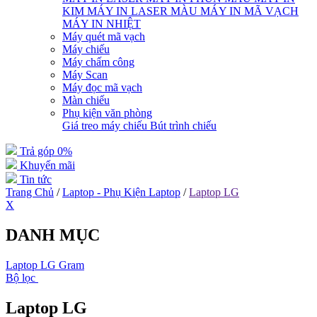
KIM
MÁY IN LASER MÀU
MÁY IN MÃ VẠCH
MÁY IN NHIỆT
Máy quét mã vạch
Máy chiếu
Máy chấm công
Máy Scan
Máy đọc mã vạch
Màn chiếu
Phụ kiện văn phòng
Giá treo máy chiếu
Bút trình chiếu
Trả góp 0%
Khuyến mãi
Tin tức
Trang Chủ
/
Laptop - Phụ Kiện Laptop
/
Laptop LG
X
DANH MỤC
Laptop LG Gram
Bộ lọc
Laptop LG