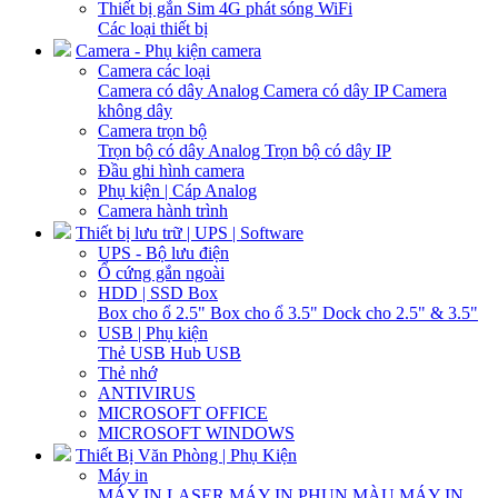
Thiết bị gắn Sim 4G phát sóng WiFi
Các loại thiết bị
Camera - Phụ kiện camera
Camera các loại
Camera có dây Analog
Camera có dây IP
Camera
không dây
Camera trọn bộ
Trọn bộ có dây Analog
Trọn bộ có dây IP
Đầu ghi hình camera
Phụ kiện | Cáp Analog
Camera hành trình
Thiết bị lưu trữ | UPS | Software
UPS - Bộ lưu điện
Ổ cứng gắn ngoài
HDD | SSD Box
Box cho ổ 2.5"
Box cho ổ 3.5"
Dock cho 2.5" & 3.5"
USB | Phụ kiện
Thẻ USB
Hub USB
Thẻ nhớ
ANTIVIRUS
MICROSOFT OFFICE
MICROSOFT WINDOWS
Thiết Bị Văn Phòng | Phụ Kiện
Máy in
MÁY IN LASER
MÁY IN PHUN MÀU
MÁY IN