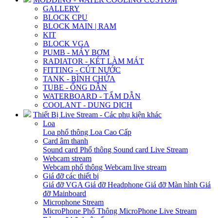
GALLERY
BLOCK CPU
BLOCK MAIN | RAM
KIT
BLOCK VGA
PUMB - MÁY BƠM
RADIATOR - KÉT LÀM MÁT
FITTING - CÚT NƯỚC
TANK - BÌNH CHỨA
TUBE - ỐNG DẪN
WATERBOARD - TẤM DẪN
COOLANT - DUNG DỊCH
Thiết Bị Live Stream - Các phụ kiện khác
Loa
Loa phổ thông
Loa Cao Cấp
Card âm thanh
Sound card Phổ thông
Sound card Live Stream
Webcam stream
Webcam phổ thông
Webcam live stream
Giá đỡ các thiết bị
Giá đỡ VGA
Giá đỡ Headphone
Giá đỡ Màn hình
Giá
đỡ Mainboard
Microphone Stream
MicroPhone Phổ Thông
MicroPhone Live Stream