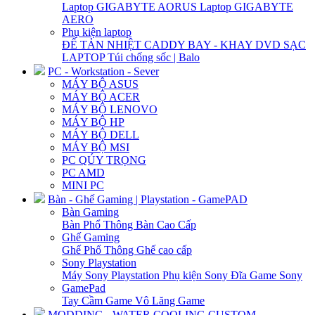
Laptop GIGABYTE AORUS
Laptop GIGABYTE
AERO
Phụ kiện laptop
ĐẾ TẢN NHIỆT
CADDY BAY - KHAY DVD
SẠC
LAPTOP
Túi chống sốc | Balo
PC - Workstation - Sever
MÁY BỘ ASUS
MÁY BỘ ACER
MÁY BỘ LENOVO
MÁY BỘ HP
MÁY BỘ DELL
MÁY BỘ MSI
PC QÚY TRỌNG
PC AMD
MINI PC
Bàn - Ghế Gaming | Playstation - GamePAD
Bàn Gaming
Bàn Phổ Thông
Bàn Cao Cấp
Ghế Gaming
Ghế Phổ Thông
Ghế cao cấp
Sony Playstation
Máy Sony Playstation
Phụ kiện Sony
Đĩa Game Sony
GamePad
Tay Cầm Game
Vô Lăng Game
MODDING - WATER COOLING CUSTOM