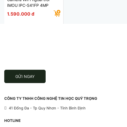
IMOU IPC-S41FP 4MP
1.590.000 đ
ĐĂNG KÝ ĐỂ NHẬN TIN
Đăng ký để nhận thông tin khuyến mãi
mới nhất từ chúng tôi
GỬI NGAY
CÔNG TY TNHH CÔNG NGHỆ TIN HỌC QUÝ TRỌNG
41 Đống Đa - Tp Quy Nhơn - Tỉnh Bình Định
HOTLINE