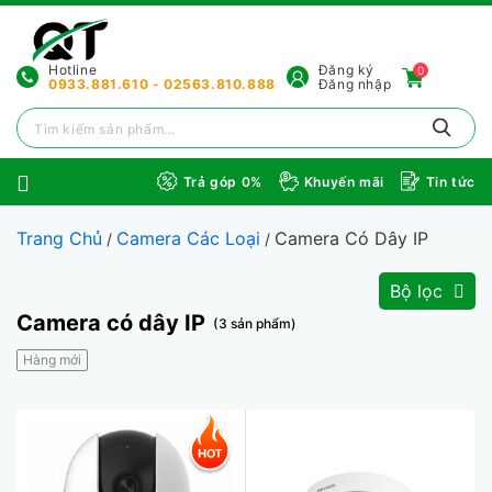
Hotline
Đăng ký
0
0933.881.610 - 02563.810.888
Đăng nhập
Trả góp 0%
Khuyến mãi
Tin tức
Trang Chủ
Camera Các Loại
Camera Có Dây IP
/
/
Bộ lọc
Camera có dây IP
(3 sản phẩm)
Hàng mới