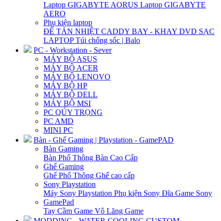
Laptop GIGABYTE AORUS
Laptop GIGABYTE
AERO
Phụ kiện laptop
ĐẾ TẢN NHIỆT
CADDY BAY - KHAY DVD
SẠC
LAPTOP
Túi chống sốc | Balo
PC - Workstation - Sever
MÁY BỘ ASUS
MÁY BỘ ACER
MÁY BỘ LENOVO
MÁY BỘ HP
MÁY BỘ DELL
MÁY BỘ MSI
PC QÚY TRỌNG
PC AMD
MINI PC
Bàn - Ghế Gaming | Playstation - GamePAD
Bàn Gaming
Bàn Phổ Thông
Bàn Cao Cấp
Ghế Gaming
Ghế Phổ Thông
Ghế cao cấp
Sony Playstation
Máy Sony Playstation
Phụ kiện Sony
Đĩa Game Sony
GamePad
Tay Cầm Game
Vô Lăng Game
MODDING - WATER COOLING CUSTOM