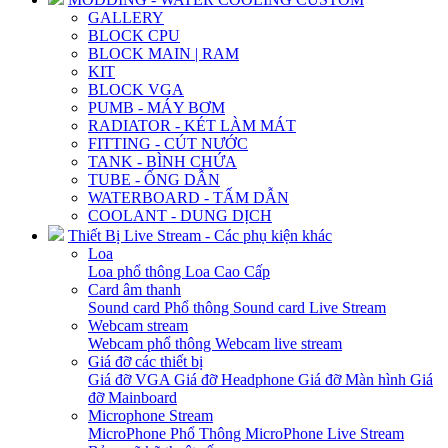
GALLERY
BLOCK CPU
BLOCK MAIN | RAM
KIT
BLOCK VGA
PUMB - MÁY BƠM
RADIATOR - KÉT LÀM MÁT
FITTING - CÚT NƯỚC
TANK - BÌNH CHỨA
TUBE - ỐNG DẪN
WATERBOARD - TẤM DẪN
COOLANT - DUNG DỊCH
Thiết Bị Live Stream - Các phụ kiện khác
Loa
Loa phổ thông
Loa Cao Cấp
Card âm thanh
Sound card Phổ thông
Sound card Live Stream
Webcam stream
Webcam phổ thông
Webcam live stream
Giá đỡ các thiết bị
Giá đỡ VGA
Giá đỡ Headphone
Giá đỡ Màn hình
Giá
đỡ Mainboard
Microphone Stream
MicroPhone Phổ Thông
MicroPhone Live Stream