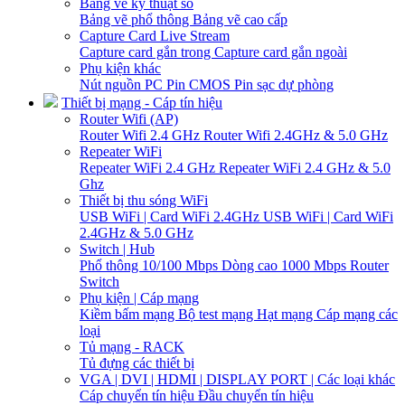
Bảng vẽ kỹ thuật số
Bảng vẽ phổ thông
Bảng vẽ cao cấp
Capture Card Live Stream
Capture card gắn trong
Capture card gắn ngoài
Phụ kiện khác
Nút nguồn PC
Pin CMOS
Pin sạc dự phòng
Thiết bị mạng - Cáp tín hiệu
Router Wifi (AP)
Router Wifi 2.4 GHz
Router Wifi 2.4GHz & 5.0 GHz
Repeater WiFi
Repeater WiFi 2.4 GHz
Repeater WiFi 2.4 GHz & 5.0
Ghz
Thiết bị thu sóng WiFi
USB WiFi | Card WiFi 2.4GHz
USB WiFi | Card WiFi
2.4GHz & 5.0 GHz
Switch | Hub
Phổ thông 10/100 Mbps
Dòng cao 1000 Mbps
Router
Switch
Phụ kiện | Cáp mạng
Kiềm bấm mạng
Bộ test mạng
Hạt mạng
Cáp mạng các
loại
Tủ mạng - RACK
Tủ đựng các thiết bị
VGA | DVI | HDMI | DISPLAY PORT | Các loại khác
Cáp chuyển tín hiệu
Đầu chuyển tín hiệu