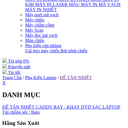
KIM
MÁY IN LASER MÀU
MÁY IN MÃ VẠCH
MÁY IN NHIỆT
Máy quét mã vạch
Máy chiếu
Máy chấm công
Máy Scan
Máy đọc mã vạch
Màn chiếu
Phụ kiện văn phòng
Giá treo máy chiếu
Bút trình chiếu
Trả góp 0%
Khuyến mãi
Tin tức
Trang Chủ
/
Phụ Kiện Laptop
/
ĐẾ TẢN NHIỆT
X
DANH MỤC
ĐẾ TẢN NHIỆT
CADDY BAY - KHAY DVD
SẠC LAPTOP
Túi chống sốc | Balo
Hãng Sản Xuất