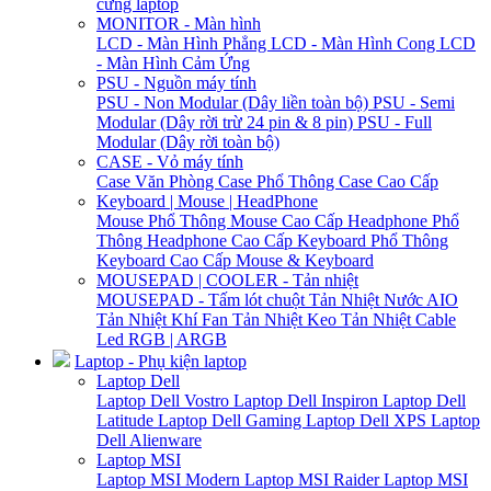
cứng laptop
MONITOR - Màn hình
LCD - Màn Hình Phẳng
LCD - Màn Hình Cong
LCD
- Màn Hình Cảm Ứng
PSU - Nguồn máy tính
PSU - Non Modular (Dây liền toàn bộ)
PSU - Semi
Modular (Dây rời trừ 24 pin & 8 pin)
PSU - Full
Modular (Dây rời toàn bộ)
CASE - Vỏ máy tính
Case Văn Phòng
Case Phổ Thông
Case Cao Cấp
Keyboard | Mouse | HeadPhone
Mouse Phổ Thông
Mouse Cao Cấp
Headphone Phổ
Thông
Headphone Cao Cấp
Keyboard Phổ Thông
Keyboard Cao Cấp
Mouse & Keyboard
MOUSEPAD | COOLER - Tản nhiệt
MOUSEPAD - Tấm lót chuột
Tản Nhiệt Nước AIO
Tản Nhiệt Khí
Fan Tản Nhiệt
Keo Tản Nhiệt
Cable
Led RGB | ARGB
Laptop - Phụ kiện laptop
Laptop Dell
Laptop Dell Vostro
Laptop Dell Inspiron
Laptop Dell
Latitude
Laptop Dell Gaming
Laptop Dell XPS
Laptop
Dell Alienware
Laptop MSI
Laptop MSI Modern
Laptop MSI Raider
Laptop MSI