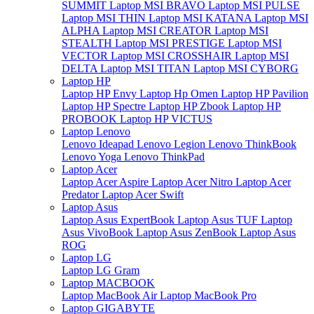
SUMMIT
Laptop MSI BRAVO
Laptop MSI PULSE
Laptop MSI THIN
Laptop MSI KATANA
Laptop MSI
ALPHA
Laptop MSI CREATOR
Laptop MSI
STEALTH
Laptop MSI PRESTIGE
Laptop MSI
VECTOR
Laptop MSI CROSSHAIR
Laptop MSI
DELTA
Laptop MSI TITAN
Laptop MSI CYBORG
Laptop HP
Laptop HP Envy
Laptop Hp Omen
Laptop HP Pavilion
Laptop HP Spectre
Laptop HP Zbook
Laptop HP
PROBOOK
Laptop HP VICTUS
Laptop Lenovo
Lenovo Ideapad
Lenovo Legion
Lenovo ThinkBook
Lenovo Yoga
Lenovo ThinkPad
Laptop Acer
Laptop Acer Aspire
Laptop Acer Nitro
Laptop Acer
Predator
Laptop Acer Swift
Laptop Asus
Laptop Asus ExpertBook
Laptop Asus TUF
Laptop
Asus VivoBook
Laptop Asus ZenBook
Laptop Asus
ROG
Laptop LG
Laptop LG Gram
Laptop MACBOOK
Laptop MacBook Air
Laptop MacBook Pro
Laptop GIGABYTE