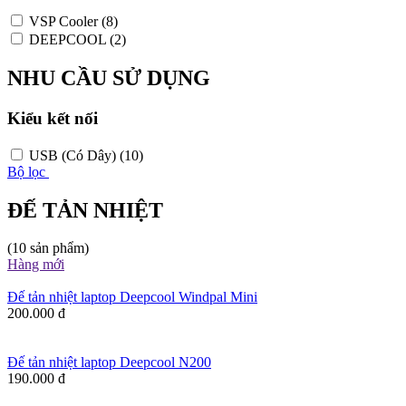
VSP Cooler
(8)
DEEPCOOL
(2)
NHU CẦU SỬ DỤNG
Kiểu kết nối
USB (Có Dây)
(10)
Bộ lọc
ĐẾ TẢN NHIỆT
(10 sản phẩm)
Hàng mới
Đế tản nhiệt laptop Deepcool Windpal Mini
200.000 đ
Đế tản nhiệt laptop Deepcool N200
190.000 đ