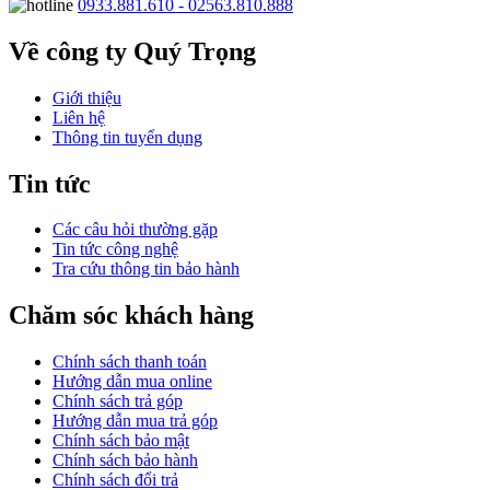
0933.881.610 - 02563.810.888
Về công ty Quý Trọng
Giới thiệu
Liên hệ
Thông tin tuyển dụng
Tin tức
Các câu hỏi thường gặp
Tin tức công nghệ
Tra cứu thông tin bảo hành
Chăm sóc khách hàng
Chính sách thanh toán
Hướng dẫn mua online
Chính sách trả góp
Hướng dẫn mua trả góp
Chính sách bảo mật
Chính sách bảo hành
Chính sách đổi trả