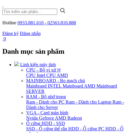
Hotline
0933.881.610 - 02563.810.888
Đăng ký
Đăng nhập
0
Danh mục sản phẩm
Linh kiện máy tính
CPU - Bộ vi xử lý
CPU Intel
CPU AMD
MAINBOARD - Bo mạch chủ
Mainboard INTEL
Mainboard AMD
Mainboard
SERVER
RAM - Bộ nhớ trong
Ram - Dành cho PC
Ram - Dành cho Laptop
Ram -
Dành cho Server
VGA - Card màn hình
Nvida Geforce
AMD Radeon
Ổ cứng HDD - SSD
SSD - Ổ cứng thể rắn
HDD - Ổ cứng PC
HDD - Ổ