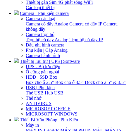
Thiết bị gắn Sim 4G phát sóng WiFi
Các loại thiết bị
Camera - Phụ kiện camera
Camera các loại
Camera có dây Analog
Camera có dây IP
Camera
không dây
Camera trọn bộ
Trọn bộ có dây Analog
Trọn bộ có dây IP
Đầu ghi hình camera
Phụ kiện | Cáp Analog
Camera hành trình
Thiết bị lưu trữ | UPS | Software
UPS - Bộ lưu điện
Ổ cứng gắn ngoài
HDD | SSD Box
Box cho ổ 2.5"
Box cho ổ 3.5"
Dock cho 2.5" & 3.5"
USB | Phụ kiện
Thẻ USB
Hub USB
Thẻ nhớ
ANTIVIRUS
MICROSOFT OFFICE
MICROSOFT WINDOWS
Thiết Bị Văn Phòng | Phụ Kiện
Máy in
MÁY IN LASER
MÁY IN PHUN MÀU
MÁY IN