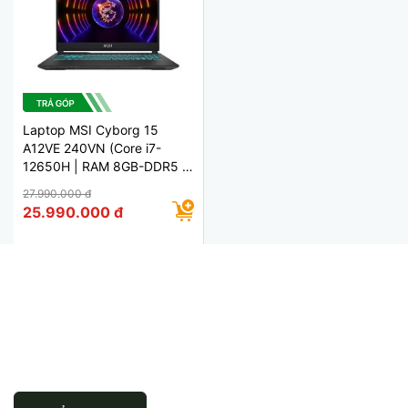
Laptop MSI Cyborg 15
A12VE 240VN (Core i7-
12650H | RAM 8GB-DDR5 |
SSD 512GB-Gen4 | RTX-
27.990.000 đ
4050 6GB | 15.6" IPS
25.990.000 đ
144Hz | Win11 Chính Hãng)
ĐĂNG KÝ ĐỂ NHẬN TIN
Đăng ký để nhận thông tin khuyến mãi
mới nhất từ chúng tôi