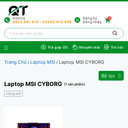
Hotline
Đăng ký
0
0933.881.610 - 02563.810.888
Đăng nhập
Trả góp 0%
Khuyến mãi
Tin tức
Trang Chủ
Laptop MSI
Laptop MSI CYBORG
/
/
Bộ lọc
Laptop MSI CYBORG
(1 sản phẩm)
Hàng mới
7%
GIẢM