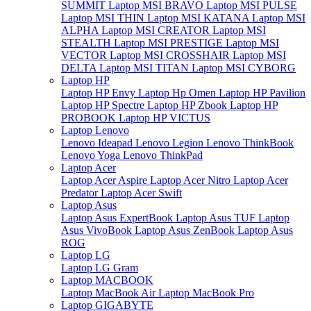
SUMMIT
Laptop MSI BRAVO
Laptop MSI PULSE
Laptop MSI THIN
Laptop MSI KATANA
Laptop MSI
ALPHA
Laptop MSI CREATOR
Laptop MSI
STEALTH
Laptop MSI PRESTIGE
Laptop MSI
VECTOR
Laptop MSI CROSSHAIR
Laptop MSI
DELTA
Laptop MSI TITAN
Laptop MSI CYBORG
Laptop HP
Laptop HP Envy
Laptop Hp Omen
Laptop HP Pavilion
Laptop HP Spectre
Laptop HP Zbook
Laptop HP
PROBOOK
Laptop HP VICTUS
Laptop Lenovo
Lenovo Ideapad
Lenovo Legion
Lenovo ThinkBook
Lenovo Yoga
Lenovo ThinkPad
Laptop Acer
Laptop Acer Aspire
Laptop Acer Nitro
Laptop Acer
Predator
Laptop Acer Swift
Laptop Asus
Laptop Asus ExpertBook
Laptop Asus TUF
Laptop
Asus VivoBook
Laptop Asus ZenBook
Laptop Asus
ROG
Laptop LG
Laptop LG Gram
Laptop MACBOOK
Laptop MacBook Air
Laptop MacBook Pro
Laptop GIGABYTE