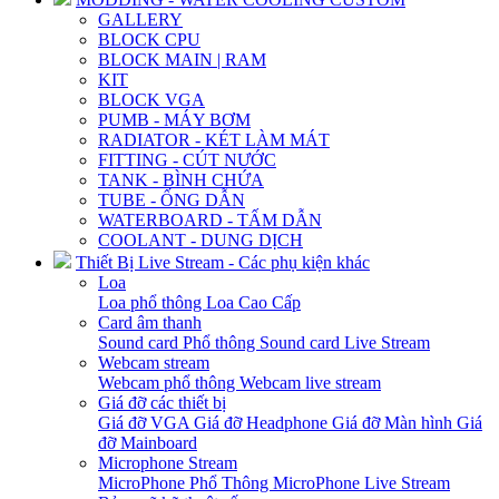
GALLERY
BLOCK CPU
BLOCK MAIN | RAM
KIT
BLOCK VGA
PUMB - MÁY BƠM
RADIATOR - KÉT LÀM MÁT
FITTING - CÚT NƯỚC
TANK - BÌNH CHỨA
TUBE - ỐNG DẪN
WATERBOARD - TẤM DẪN
COOLANT - DUNG DỊCH
Thiết Bị Live Stream - Các phụ kiện khác
Loa
Loa phổ thông
Loa Cao Cấp
Card âm thanh
Sound card Phổ thông
Sound card Live Stream
Webcam stream
Webcam phổ thông
Webcam live stream
Giá đỡ các thiết bị
Giá đỡ VGA
Giá đỡ Headphone
Giá đỡ Màn hình
Giá
đỡ Mainboard
Microphone Stream
MicroPhone Phổ Thông
MicroPhone Live Stream