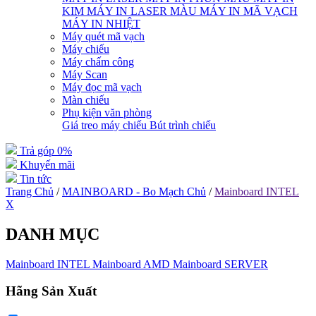
KIM
MÁY IN LASER MÀU
MÁY IN MÃ VẠCH
MÁY IN NHIỆT
Máy quét mã vạch
Máy chiếu
Máy chấm công
Máy Scan
Máy đọc mã vạch
Màn chiếu
Phụ kiện văn phòng
Giá treo máy chiếu
Bút trình chiếu
Trả góp 0%
Khuyến mãi
Tin tức
Trang Chủ
/
MAINBOARD - Bo Mạch Chủ
/
Mainboard INTEL
X
DANH MỤC
Mainboard INTEL
Mainboard AMD
Mainboard SERVER
Hãng Sản Xuất